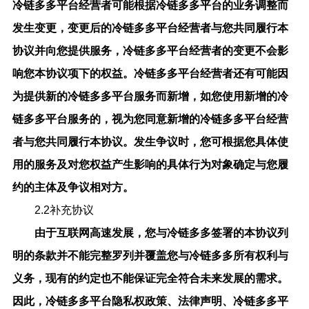
冷链多多
平台经营者可能根据
冷链多多
平台的业务调整而
发生变更，变更后的
冷链多多
平台经营者与您共同履行本
协议并向您提供服务，
冷链多多
平台经营者的变更不会影
响您本协议项下的权益。
冷链多多
平台经营者还有可能因
为提供新的
冷链多多
平台服务而新增，如您使用新增的
冷
链多多
平台服务的，视为您同意新增的
冷链多多
平台经营
者与您共同履行本协议。发生争议时，您可根据您具体使
用的服务及对您权益产生影响的具体行为对象确定与您履
约的主体及争议相对方。
2.2补充协议
由于互联网高速发展，您与
冷链多多
签署的本协议列
明的条款并不能完整罗列并覆盖您与
冷链多多
所有权利与
义务，现有的约定也不能保证完全符合未来发展的需求。
因此，
冷链多多
平台隐私权政策、法律声明、
冷链多多
平