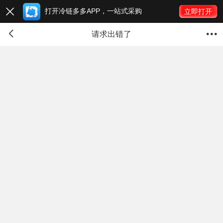
打开冷链多多APP，一站式采购

立即打开


请求出错了