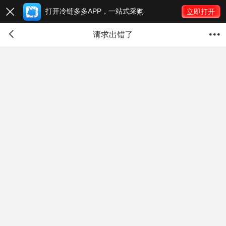
打开冷链多多APP，一站式采购

立即打开


请求出错了