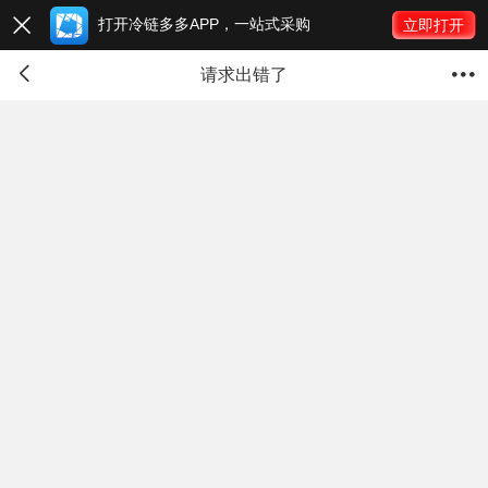
打开冷链多多APP，一站式采购

立即打开


请求出错了