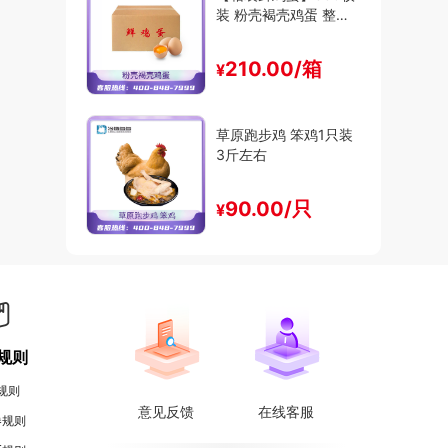
装 粉壳褐壳鸡蛋 整箱
出售 30斤-47斤装
210.00/箱
¥
草原跑步鸡 笨鸡1只装
3斤左右
90.00/只
¥
规则
规则
意见反馈
在线客服
券规则