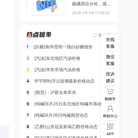
硫磺高位分化，成本
支撑与需求疲弱持续
2026-08-06 17:59:32
博弈
换一换
在线
客服
1
[白糖]南华昆明一级白砂糖报价
微信
2
[汽油]东北地区汽油价格
客服
3
[汽油]华东市场汽油价格
投诉
建议
4
毕节明钧浮法玻璃最新价格动态
5
[期货]：沪胶仓单库存
购物车
6
[纯碱]6月25日东北地区纯碱市场动态
7
[纯碱]6月26日纯碱期货动态
帮助中心
8
[乙醇]山东冠县新瑞乙醇价格动态
APP
9
[PVC]厦门地区PVC市场价格动态（稳定）