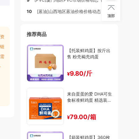

10
[蒽油]山西地区蒽油价格价格动态
顶部
推荐商品
资
链
【托装鲜鸡蛋】按斤出
需
售 粉壳褐壳鸡蛋
多
9.80/斤
¥
来自蛋蛋的爱 DHA可生
食标准鲜鸡蛋 精选装
（30枚/箱）
79.00/箱
¥
【箱装鲜鸡蛋】360枚