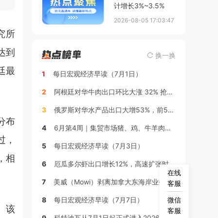
计增长3%~3.5%
2026-08-05 17:03:47
究所
达到
换一换
廷最
1
每日宏观经济早读（7月1日）
2
阿根廷对华牛肉出口环比大涨 32% 抢占市场增量
3
俄罗斯对华水产品出口大增53%，前5个月突破20亿美元
分布
4
6月第4周｜集贸市场猪、鸡、牛羊肉行情周报
过，
5
每日宏观经济早读（7月3日）
，相
6
厄瓜多尔虾出口增长12%，高速扩张时代接近尾声
在线
7
美威（Mowi）剥离加拿大东海岸业务，9000吨三文鱼产能由库克（Cooke）接手
客服
微信
8
每日宏观经济早读（7月7日）
。该
客服
9
科特迪瓦从7月1日起正式进入2026年度休渔期