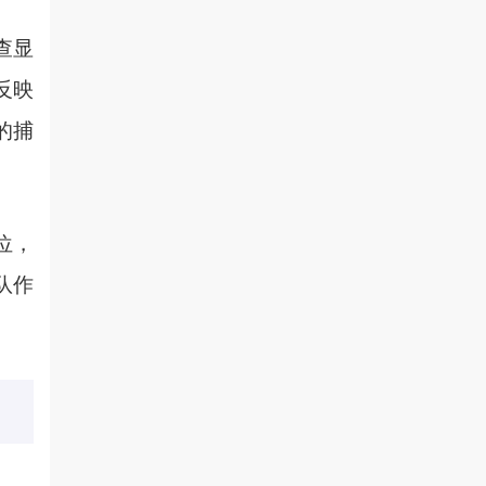
查显
反映
的捕
位，
队作