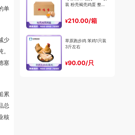
装 粉壳褐壳鸡蛋 整箱
的单
出售 30斤-47斤装
210.00/箱
¥
减少
草原跑步鸡 笨鸡1只装
3斤左右
吨。
德塞
90.00/只
¥
船累
品总
业核