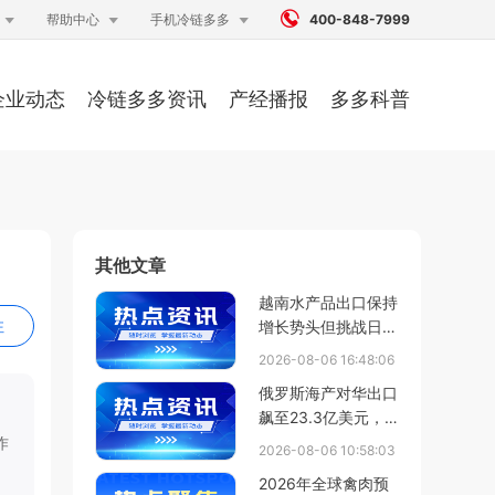




帮助中心
手机冷链多多
400-848-7999
企业动态
冷链多多资讯
产经播报
多多科普
其他文章
越南水产品出口保持
注
增长势头但挑战日益
凸显
2026-08-06 16:48:06
俄罗斯海产对华出口
飙至23.3亿美元，
狭鳕量大涨25%、活
作
2026-08-06 10:58:03
蟹额破6.2亿
2026年全球禽肉预