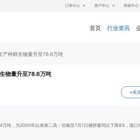


订单中心
用户中心
商家中心
首页
行业资讯
主产种群生物量升至78.6万吨
物量升至78.6万吨
+关
估达78.64万吨，为2000年以来第二高；但截至7月1日捕捞量同比下降8%，港口
。