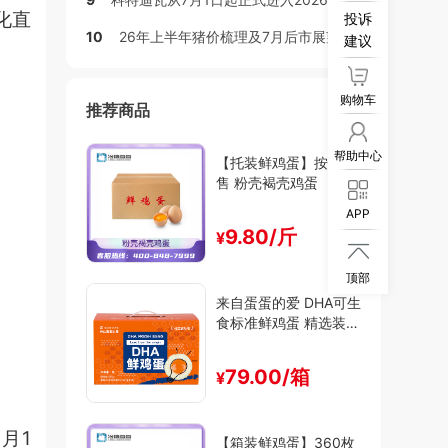
化直
投诉
10
26年上半年猪价梳理及7月后市展望
建议
购物车
推荐商品
帮助中心
【托装鲜鸡蛋】按斤出
售 粉壳褐壳鸡蛋
APP
9.80/斤
¥

顶部
来自蛋蛋的爱 DHA可生
食标准鲜鸡蛋 精选装
（30枚/箱）
79.00/箱
¥
月1
【箱装鲜鸡蛋】360枚