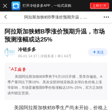
打开冷链多多APP，一站式采购

立即打开


阿拉斯加狭鳕B季涨价预期升温，市场预测涨幅或达25%
阿拉斯加狭鳕B季涨价预期升温，市场
预测涨幅或达25%
冷链多多

关注
06-01 14:37
冷链多多
1.64万
美国阿拉斯加狭鳕B季将于6月10日开捕，受库存偏低、A
季产量同比下降18%、美农业部持续采购及全球白鱼价格上涨
等影响，市场普遍预期B季价格涨幅达15%–25%，买方正加快
谈判锁定货源。
美国阿拉斯加狭鳕B季生产尚未开始，价格上