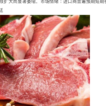
方分歧扩大而显著萎缩。市场情绪：进口商普遍预期短期
廷