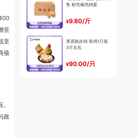
售 粉壳褐壳鸡蛋
00
9.80/斤
¥
增至
截至
草原跑步鸡 笨鸡1只装
3斤左右
商亟
90.00/只
¥
压。
与政