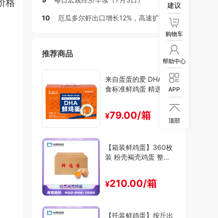
价格
建议
10
厄瓜多尔虾出口增长12%，高速扩张时代接近尾声
购物车
推荐商品
帮助中心
来自蛋蛋的爱 DHA可生
食标准鲜鸡蛋 精选装
APP
（30枚/箱）

79.00/箱
¥
顶部
【箱装鲜鸡蛋】360枚
装 粉壳褐壳鸡蛋 整箱
出售 30斤-47斤装
210.00/箱
¥
【托装鲜鸡蛋】按斤出