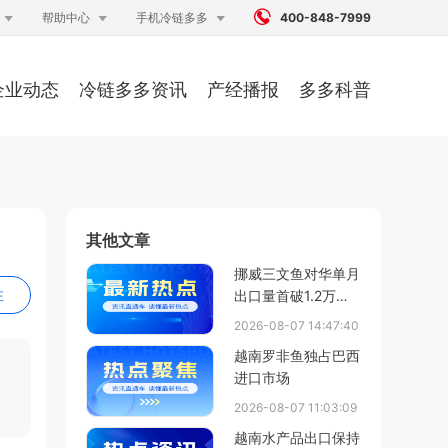




帮助中心
手机冷链多多
400-848-7999
企业动态
冷链多多资讯
产经播报
多多科普
其他文章
挪威三文鱼对华单月
注
出口量首破1.2万吨
创历史新高，7月海
2026-08-07 14:47:40
产出口总值同比增
越南罗非鱼独占巴西
13%破纪录
进口市场
2026-08-07 11:03:09
越南水产品出口保持