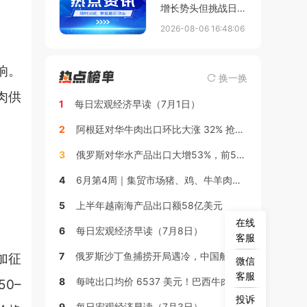
增长势头但挑战日益
凸显
2026-08-06 16:48:06
响。
换一换
肉供
1
每日宏观经济早读（7月1日）
2
阿根廷对华牛肉出口环比大涨 32% 抢占市场增量
3
俄罗斯对华水产品出口大增53%，前5个月突破20亿美元
4
6月第4周｜集贸市场猪、鸡、牛羊肉行情周报
5
上半年越南海产品出口额58亿美元
在线
6
每日宏观经济早读（7月8日）
客服
7
俄罗斯沙丁鱼捕捞开局遇冷，中国船队已在公海作业
加征
微信
客服
8
每吨出口均价 6537 美元！巴西牛肉出口迎来年内顶峰
0–
投诉
9
每日宏观经济早读（7月3日）