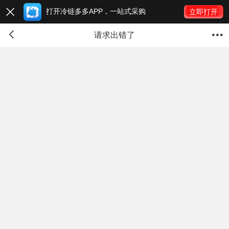
打开冷链多多APP，一站式采购

立即打开


请求出错了