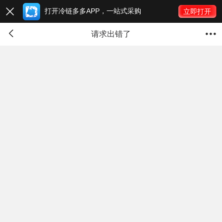
打开冷链多多APP，一站式采购

立即打开


请求出错了