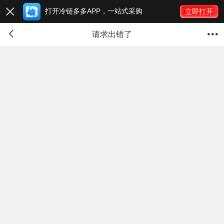
打开冷链多多APP，一站式采购

立即打开


请求出错了