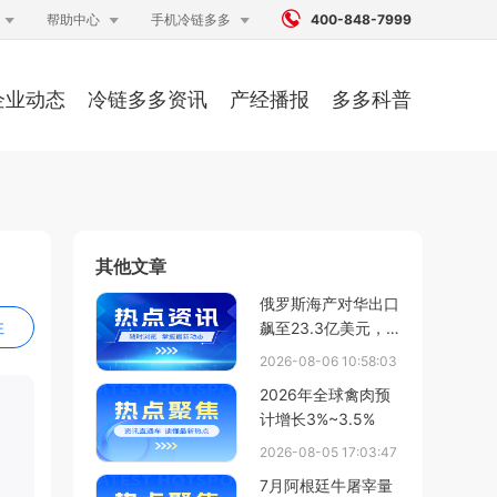




帮助中心
手机冷链多多
400-848-7999
企业动态
冷链多多资讯
产经播报
多多科普
其他文章
俄罗斯海产对华出口
注
飙至23.3亿美元，
狭鳕量大涨25%、活
2026-08-06 10:58:03
蟹额破6.2亿
2026年全球禽肉预
计增长3%~3.5%
2026-08-05 17:03:47
7月阿根廷牛屠宰量