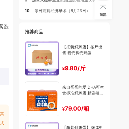

10
每日宏观经济早读（6月23日）
顶部
素造
推荐商品
【托装鲜鸡蛋】按斤出
售 粉壳褐壳鸡蛋
9.80/斤
¥
来自蛋蛋的爱 DHA可生
食标准鲜鸡蛋 精选装
（30枚/箱）
79.00/箱
¥
其
式
【箱装鲜鸡蛋】360枚