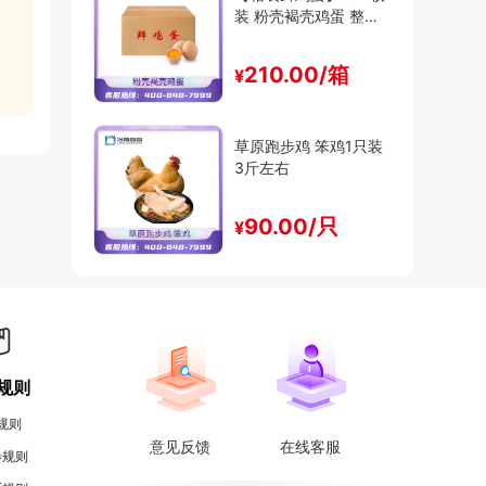
装 粉壳褐壳鸡蛋 整箱
出售 30斤-47斤装
210.00/箱
¥
草原跑步鸡 笨鸡1只装
3斤左右
90.00/只
¥
规则
规则
意见反馈
在线客服
券规则