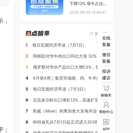
下降12% 母牛占比
进一步下跌；乌拉圭
2026-08-05 14:44:41
牛羊价格双双创历史
示，
新高
换一换
在线
客服
1
每日宏观经济早读（7月1日）
微信
2
阿根廷对华牛肉出口环比大涨 32% 抢占市场增量
客服
3
俄罗斯对华水产品出口大增53%，前5个月突破20亿美元
投诉
建议
4
6月第4周｜集贸市场猪、鸡、牛羊肉行情周报
5
每日宏观经济早读（7月3日）
购物车
6
厄瓜多尔虾出口增长12%，高速扩张时代接近尾声
7
美威（Mowi）剥离加拿大东海岸业务，9000吨三文鱼产能由库克（Cooke）接手
帮助中心
8
科特迪瓦从7月1日起正式进入2026年度休渔期
平；
APP
9
加拿大纽芬兰北部鳕鱼配额增至5.9万吨，近海船队获最大份额