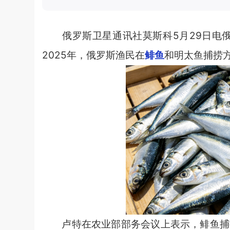
俄罗斯卫星通讯社莫斯科5月29日电俄
2025年，俄罗斯渔民在
鲱鱼
和明太鱼捕捞
卢特在农业部部务会议上表示，鲱鱼捕捞