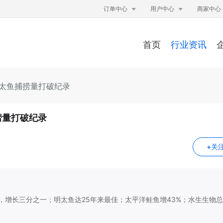


订单中心
用户中心
商家中心
首页
行业资讯
明太鱼捕捞量打破纪录
捞量打破纪录
+关
，增长三分之一；明太鱼达25年来最佳；太平洋鲑鱼增43%；水生生物总
。