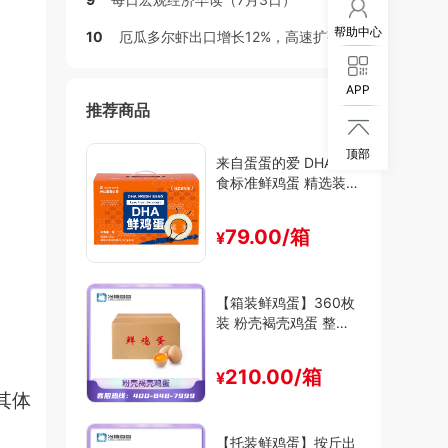
帮助中心
10
厄瓜多尔虾出口增长12%，高速扩张时代接近尾声
APP
推荐商品

顶部
来自蛋蛋的爱 DHA可生
食标准鲜鸡蛋 精选装
（30枚/箱）
79.00/箱
¥
【箱装鲜鸡蛋】360枚
装 粉壳褐壳鸡蛋 整箱
出售 30斤-47斤装
210.00/箱
¥
其体
【托装鲜鸡蛋】按斤出