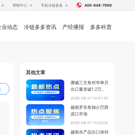




帮助中心
手机冷链多多
400-848-7999
企业动态
冷链多多资讯
产经播报
多多科普
其他文章
挪威三文鱼对华单月
注
出口量首破1.2万吨
创历史新高，7月海
2026-08-07 14:47:40
产出口总值同比增
越南罗非鱼独占巴西
13%破纪录
进口市场
2026-08-07 11:03:09
越南水产品出口保持