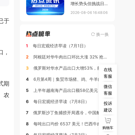
增长势头但挑战日益
凸显
2026-08-06 16:48:06
已于
换一换
1
每日宏观经济早读（7月1日）
口，
2
阿根廷对华牛肉出口环比大涨 32% 抢占市场增量
3
俄罗斯对华水产品出口大增53%，前5个月突破20亿美元
在线
客服
4
6月第4周｜集贸市场猪、鸡、牛羊肉行情周报
式期
微信
5
上半年越南海产品出口额58亿美元
客服
）农
6
每日宏观经济早读（7月8日）
投诉
建议
7
俄罗斯沙丁鱼捕捞开局遇冷，中国船队已在公海作业
8
每吨出口均价 6537 美元！巴西牛肉出口迎来年内顶峰
购物车
9
每日宏观经济早读（7月3日）