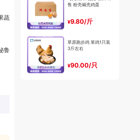
售 粉壳褐壳鸡蛋
展果蔬
9.80/斤
¥
草原跑步鸡 笨鸡1只装
3斤左右
秘鲁
90.00/只
¥