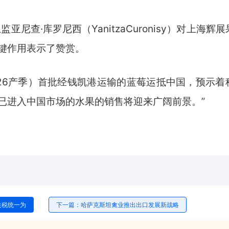
亚尼查·库罗尼西（YanitzaCuronisy）对上海辉
键作用表示了赞赏。
026产季）首批经钱凯港运输的蓝莓运抵中国，预示着
已进入中国市场的水果的销售将迎来广阔前景。”
关税统一为
下一篇：哈萨克斯坦禽业推出出口发展新战略